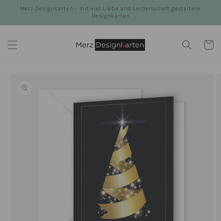
Direkt
Merz Designkarten – mit viel Liebe und Leidenschaft gestaltete
zum
Designkarten
Inhalt
Warenko
duktinformationen
ingen