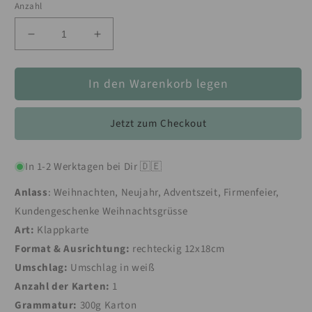
Anzahl
Verringere
Erhöhe
die
die
Menge
Menge
In den Warenkorb legen
für
für
Edle
Edle
Weihnachtskarte
Weihnachtskarte
Jetzt zum Checkout
mit
mit
goldenem
goldenem
Weihnachtsbaum-
Weihnachtsbaum-
In 1-2 Werktagen bei Dir 🇩🇪
Motiv
Motiv
+
+
Anlass
: Weihnachten, Neujahr, Adventszeit, Firmenfeier,
Umschlag
Umschlag
Kundengeschenke Weihnachtsgrüsse
Art:
Klappkarte
Format & Ausrichtung:
rechteckig 12x18cm
Umschlag:
Umschlag in weiß
Anzahl der Karten:
1
Grammatur:
300g Karton