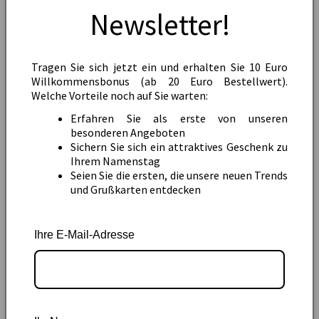
besuchen Sie unseren Blog-Artikel:
Handgeschriebene
Newsletter!
Karten: Tipps für die Beschriftung
.
Die perfekte Leinwand für Ihre
Tragen Sie sich jetzt ein und erhalten Sie 10 Euro
persönlichen Weihnachtsgrüße
Willkommensbonus (ab 20 Euro Bestellwert).
Welche Vorteile noch auf Sie warten:
Die
klassische Weihnachtskarte
von Merz-
Erfahren Sie als erste von unseren
Designkarten ist mehr als nur ein Stück Papier – sie ist
besonderen Angeboten
die perfekte Leinwand für Ihre persönlichen Worte. Wir
Sichern Sie sich ein attraktives Geschenk zu
legen großen Wert darauf, dass unsere Karten leicht zu
Ihrem Namenstag
Seien Sie die ersten, die unsere neuen Trends
beschreiben sind. Das ungestrichene Papier unserer
und Grußkarten entdecken
Kartenoberfläche ermöglicht ein müheloses Schreiben
ohne Verschmieren oder Durchbluten der Tinte. Egal, ob
Ihre E-Mail-Adresse
Sie einen Füllfederhalter, einen Kugelschreiber oder
einen Gelstift bevorzugen, Sie können sich darauf
verlassen, dass Ihre Handschrift perfekt zur Geltung
kommt.