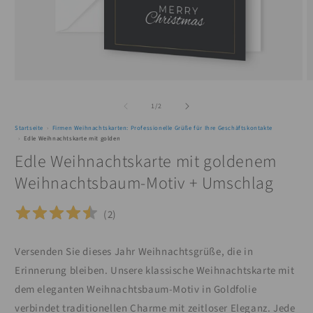
Medien
M
1
2
von
in
in
1
/
2
Modal
M
öffnen
ö
Startseite
Firmen Weihnachtskarten: Professionelle Grüße für Ihre Geschäftskontakte
Edle Weihnachtskarte mit goldenem Weihnachtsbaum-Motiv + Umschlag
Edle Weihnachtskarte mit goldenem
Weihnachtsbaum-Motiv + Umschlag
(
2
)
Versenden Sie dieses Jahr Weihnachtsgrüße, die in
Erinnerung bleiben. Unsere klassische Weihnachtskarte mit
dem eleganten Weihnachtsbaum-Motiv in Goldfolie
verbindet traditionellen Charme mit zeitloser Eleganz. Jede