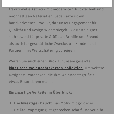
besondere Note verleihen möchten. Wir kombinieren
traditionelle Ästhetik mit modernster Drucktechnik und
nachhaltigen Materialien. Jede Karte ist ein
handverlesenes Produkt, das unser Engagement für
Qualität und Design widerspiegelt. Die Karte eignet
sich sowohl für private Grüße an Familie und Freunde
als auch für geschäftliche Zwecke, um Kunden und
Partnern Ihre Wertschätzung zu zeigen.
Werfen Sie auch einen Blick auf unsere gesamte
klassische Weihnachtskarten-Kollektion
, um weitere
Designs zu entdecken, die Ihre Weihnachtsgrüße zu
etwas Besonderem machen.
Einzigartige Vorteile im Überblick:
Hochwertiger Druck:
Das Motiv mit goldener
Heißfolienprägung ist gestochen scharf und verleiht