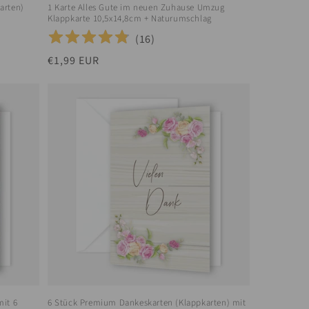
arten)
1 Karte Alles Gute im neuen Zuhause Umzug
Klappkarte 10,5x14,8cm + Naturumschlag
(
16
)
Normaler
€1,99 EUR
Preis
mit 6
6 Stück Premium Dankeskarten (Klappkarten) mit