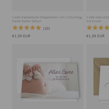
1 edle Dankeskarte (Klappkarten) mit 1 Umschlag,
1 edle Geburtst
Danke Karten Geburt
mit Kuvert
(
10
)
Normaler
€1,99 EUR
Normaler
€1,99 EUR
Preis
Preis