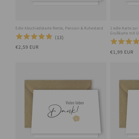
Edle Abschiedskarte Rente, Pension & Ruhestand
1 edle Karte zu
Grußkarte mit 
(
13
)
Normaler
€2,59 EUR
Normaler
€1,99 EUR
Preis
Preis