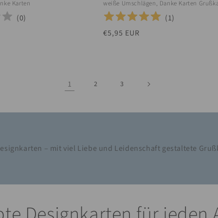
nke Karten
weiße Umschlägen, Danke Karten Grußka
(
0
)
(
1
)
Normaler
€5,95 EUR
Preis
1
2
3
esignkarten – mit viel Liebe und Leidenschaft gestaltete Gruß
bte Designkarten für jeden 