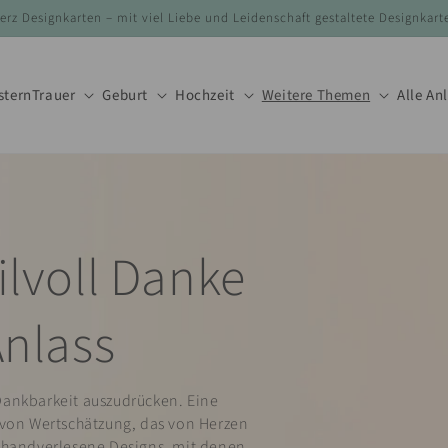
erz Designkarten – mit viel Liebe und Leidenschaft gestaltete Designkart
stern
Trauer
Geburt
Hochzeit
Weitere Themen
Alle An
ilvoll Danke
Anlass
Dankbarkeit auszudrücken. Eine
n von Wertschätzung, das von Herzen
e handverlesene Designs, mit denen