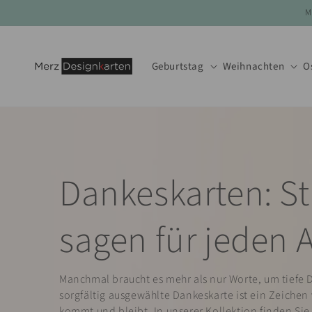
Direkt
M
zum
Inhalt
Geburtstag
Weihnachten
O
Dankeskarten: St
sagen für jeden 
Manchmal braucht es mehr als nur Worte, um tiefe 
sorgfältig ausgewählte Dankeskarte ist ein Zeiche
kommt und bleibt. In unserer Kollektion finden Si