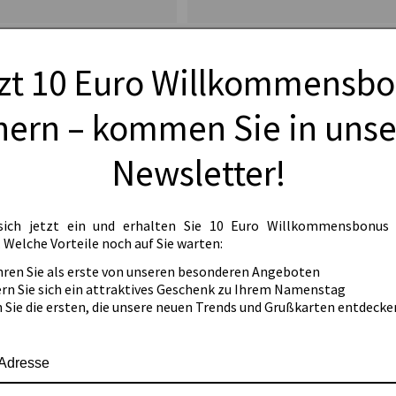
e Mutterschutz Abschied Kollegin
1 moderne Dankekarte 18x12cm mit Ums
rte +Kuvert Babypause
zt 10 Euro Willkommensb
(
2
)
(
11
)
Normaler
€1,79 EUR
hern – kommen Sie in uns
Preis
Newsletter!
sich jetzt ein und erhalten Sie 10 Euro Willkommensbonus
.
Welche Vorteile noch auf Sie warten:
hren Sie als erste von unseren besonderen Angeboten
ern Sie sich ein attraktives Geschenk zu Ihrem Namenstag
n Sie die ersten, die unsere neuen Trends und Grußkarten entdecke
-Adresse