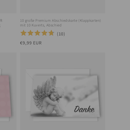
ft
10 große Premium Abschiedskarte (Klappkarten)
g
mit 10 Kuverts, Abschied
(
10
)
Normaler
€9,99 EUR
Preis