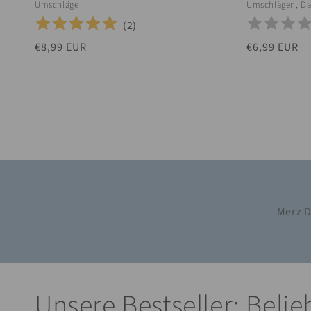
Umschläge
Umschlägen, Da
(
2
)
Normaler
€8,99 EUR
Normaler
€6,99 EUR
Preis
Preis
Merz D
Unsere Bestseller: Belie