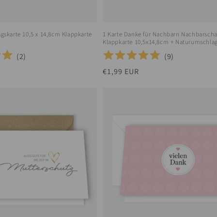
agskarte 10,5 x 14,8cm Klappkarte
1 Karte Danke für Nachbarn Nachbarscha
Klappkarte 10,5x14,8cm + Naturumschla
(
2
)
(
9
)
Normaler
€1,99 EUR
Preis