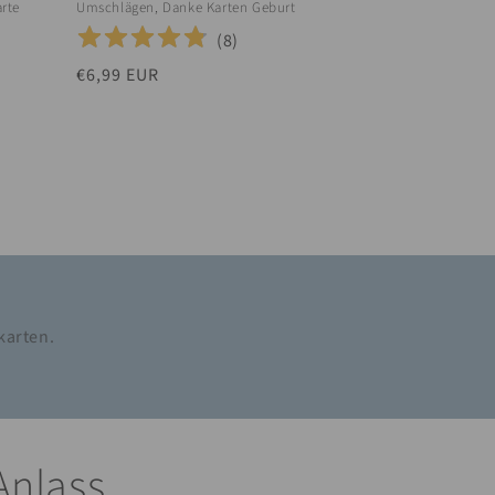
rte
Umschlägen, Danke Karten Geburt
(
8
)
Normaler
€6,99 EUR
Preis
karten.
Anlass