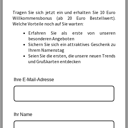
erleichtern: das Entgegennehmen eines Pakets, das
Tragen Sie sich jetzt ein und erhalten Sie 10 Euro
Gießen der Blumen im Urlaub oder die Hilfe beim
Willkommensbonus (ab 20 Euro Bestellwert).
Tragen schwerer Einkäufe. Mit einer Dankeskarte für
Welche Vorteile noch auf Sie warten:
Nachbarn kannst du genau diese Gesten der
Erfahren Sie als erste von unseren
Freundlichkeit würdigen und deine Wertschätzung
besonderen Angeboten
Sichern Sie sich ein attraktives Geschenk zu
ausdrücken. Unsere Kollektion bietet dir eine
Ihrem Namenstag
handverlesene Auswahl an Karten, die für jeden Anlass
Seien Sie die ersten, die unsere neuen Trends
in der Nachbarschaft das passende Design bereithalten.
und Grußkarten entdecken
Von schlichten und eleganten Designs bis hin zu
humorvollen Motiven findest du bei uns die perfekte
Ihre E-Mail-Adresse
Möglichkeit, „Danke“ zu sagen.
Ganz gleich, ob du dich für die spontane
Nachbarschaftshilfe bedanken möchtest oder einen
lieben Menschen mit einem kleinen Dankeschön
Ihr Name
überraschen willst – unsere Karten machen es leicht,
die richtigen Worte zu finden. Eine sorgfältig