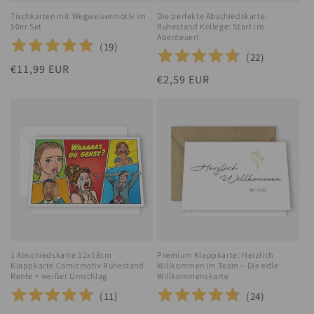
Tischkarten mit Wegweisermotiv im
Die perfekte Abschiedskarte
50er Set
Ruhestand Kollege: Start ins
Abenteuer!
(
19
)
(
22
)
Normaler
€11,99 EUR
Normaler
€2,59 EUR
Preis
Preis
1 Abschiedskarte 12x18cm
Premium Klappkarte: Herzlich
Klappkarte Comicmotiv Ruhestand
Willkommen im Team – Die edle
Rente + weißer Umschlag
Willkommenskarte
(
11
)
(
24
)