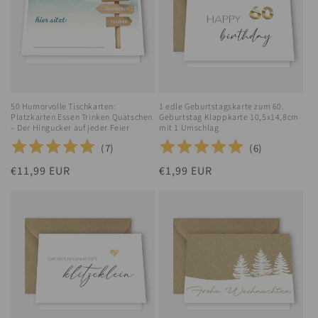
50 Humorvolle Tischkarten:
1 edle Geburtstagskarte zum 60.
Platzkarten Essen Trinken Quatschen
Geburtstag Klappkarte 10,5x14,8cm
– Der Hingucker auf jeder Feier
mit 1 Umschlag
(
7
)
(
6
)
Normaler
€11,99 EUR
Normaler
€1,99 EUR
Preis
Preis