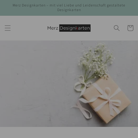
Direkt
Merz Designkarten – mit viel Liebe und Leidenschaft gestaltete
zum
Designkarten
Inhalt
Warenko