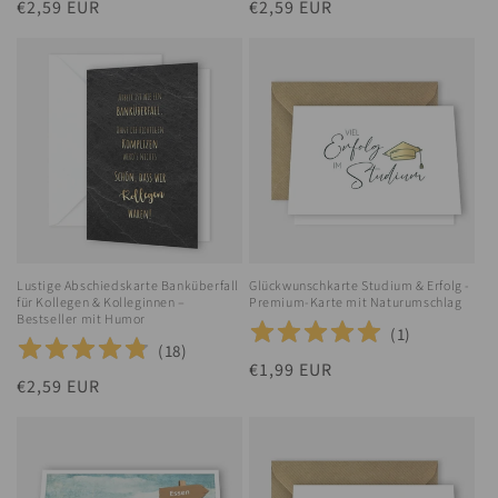
Normaler
€2,59 EUR
Normaler
€2,59 EUR
Preis
Preis
Lustige Abschiedskarte Banküberfall
Glückwunschkarte Studium & Erfolg -
für Kollegen & Kolleginnen –
Premium-Karte mit Naturumschlag
Bestseller mit Humor
(
1
)
(
18
)
Normaler
€1,99 EUR
Normaler
€2,59 EUR
Preis
Preis