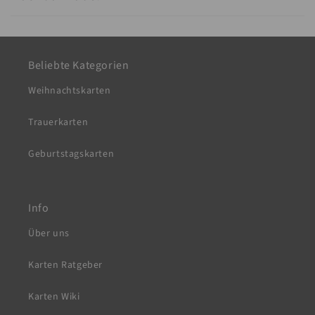
n
h
a
l
Beliebte Kategorien
t
Weihnachtskarten
Trauerkarten
Geburtstagskarten
Info
Über uns
Karten Ratgeber
Karten Wiki