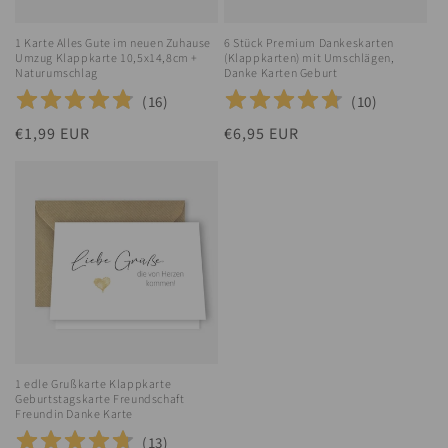
1 Karte Alles Gute im neuen Zuhause
6 Stück Premium Dankeskarten
Umzug Klappkarte 10,5x14,8cm +
(Klappkarten) mit Umschlägen,
Naturumschlag
Danke Karten Geburt
(
16
)
(
10
)
Normaler
€1,99 EUR
Normaler
€6,95 EUR
Preis
Preis
1 edle Grußkarte Klappkarte
Geburtstagskarte Freundschaft
Freundin Danke Karte
(
13
)