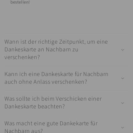
bestellen!
E
i
Wann ist der richtige Zeitpunkt, um eine
n
Dankeskarte an Nachbarn zu
k
verschenken?
l
a
Kann ich eine Dankeskarte für Nachbarn
p
auch ohne Anlass verschenken?
p
b
a
Was sollte ich beim Verschicken einer
r
Dankeskarte beachten?
e
r
Was macht eine gute Dankekarte für
I
Nachbarn aus?