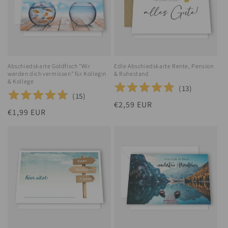
Abschiedskarte Goldfisch "Wir
Edle Abschiedskarte Rente, Pension
werden dich vermissen" für Kollegin
& Ruhestand
& Kollege
(
13
)
(
15
)
Normaler
€2,59 EUR
Normaler
€1,99 EUR
Preis
Preis