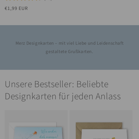
Normaler
€1,99 EUR
Preis
Merz Designkarten – mit viel Liebe und Leidenschaft
gestaltete Grußkarten.
Unsere Bestseller: Beliebte
Designkarten für jeden Anlass