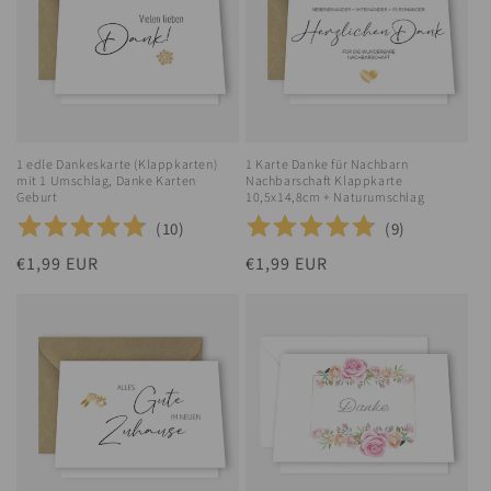
1 edle Dankeskarte (Klappkarten)
1 Karte Danke für Nachbarn
mit 1 Umschlag, Danke Karten
Nachbarschaft Klappkarte
Geburt
10,5x14,8cm + Naturumschlag
(
10
)
(
9
)
Normaler
€1,99 EUR
Normaler
€1,99 EUR
Preis
Preis