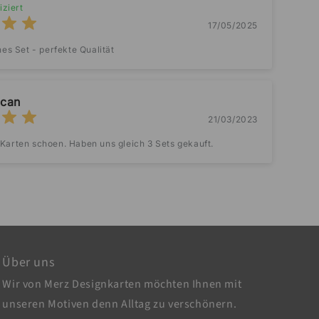
iziert
17/05/2025
s Set - perfekte Qualität
can
21/03/2023
 Karten schoen. Haben uns gleich 3 Sets gekauft.
Über uns
Wir von Merz Designkarten möchten Ihnen mit
unseren Motiven denn Alltag zu verschönern.