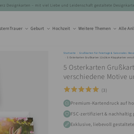
erz Designkarten – mit viel Liebe und Leidenschaft gestaltete Designkart
stern
Trauer
Geburt
Hochzeit
Weitere Themen
Alle An
Startseite
Grußkarten für Feiertage & Saisonales: Bes
5 Osterkarten Grußkarten 12x18cm Klappkarten vers
5 Osterkarten Grußkar
verschiedene Motive 
(
3
)
Premium-Kartendruck auf ho
FSC-zertifiziert & nachhaltig
Exklusive, liebevoll gestaltet