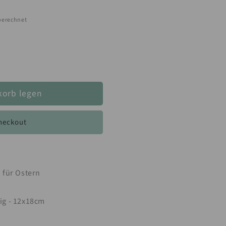
berechnet
korb legen
heckout
 für Ostern
ig - 12x18cm