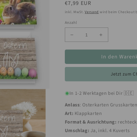
Normaler
€7,99 EUR
Preis
inkl. MwSt.
Versand
wird beim Checkout 
Anzahl
Verringere
Erhöhe
die
die
Menge
Menge
In den Waren
für
für
5
5
Osterkarten
Osterkarten
Jetzt zum C
Grußkarten
Grußkarten
12x18cm
12x18cm
Klappkarten
Klappkarten
In 1-2 Werktagen bei Dir 🇩🇪
verschiedene
verschiedene
Motive
Motive
Anlass
: Osterkarten Grusskarten
und
und
Art:
Klappkarten
5
5
Umschläge
Umschläge
Format & Ausrichtung:
rechteck
Umschlag:
Ja, inkl. 4 Kuverts