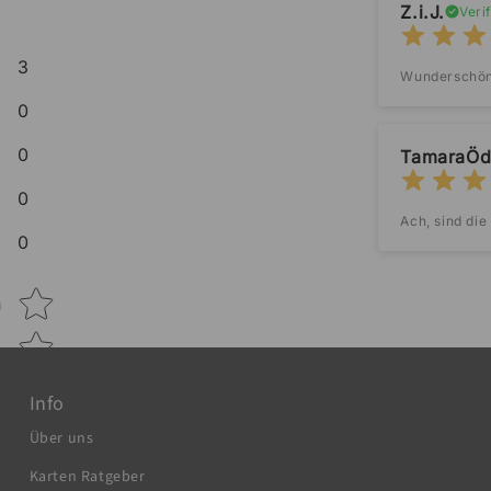
Z.i.J.
Verif
3
Wunderschöne
0
0
TamaraÖd
0
Ach, sind die
0
Star rating
n
Info
Über uns
Karten Ratgeber