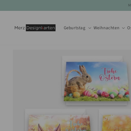
Direkt
M
zum
Inhalt
Geburtstag
Weihnachten
O
Zu
Produktinformationen
springen