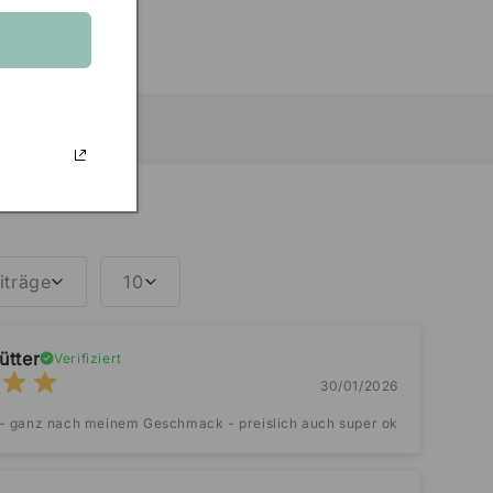
iträge
10
tter
Verifiziert
30/01/2026
- ganz nach meinem Geschmack - preislich auch super ok