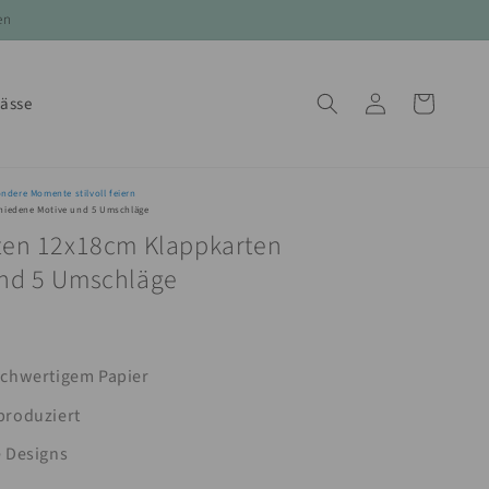
en
Einloggen
Warenkorb
lässe
ondere Momente stilvoll feiern
chiedene Motive und 5 Umschläge
ten 12x18cm Klappkarten
und 5 Umschläge
chwertigem Papier
 produziert
e Designs