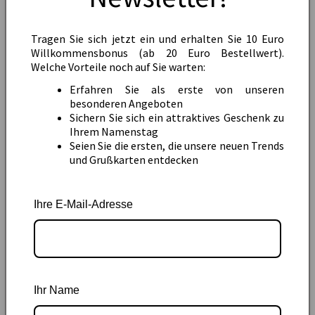
Tragen Sie sich jetzt ein und erhalten Sie 10 Euro
9
Bewertungen
Willkommensbonus (ab 20 Euro Bestellwert).
Welche Vorteile noch auf Sie warten:
7
5
Erfahren Sie als erste von unseren
besonderen Angeboten
2
4
Sichern Sie sich ein attraktives Geschenk zu
Ihrem Namenstag
0
3
Seien Sie die ersten, die unsere neuen Trends
und Grußkarten entdecken
0
2
0
1
Ihre E-Mail-Adresse
Star rating
Bewertung abgeben
Ihr Name