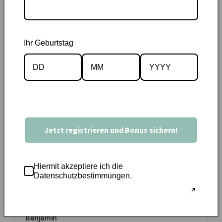
Ihr Geburtstag
Neuste Beiträge
10
Lisa-R.
Verifiziert
23/08/2025
Mein Sohn hat sich über die süssen Karten sehr
gefreut- würden wir wieder kaufen
Jetzt registrieren und Bonus sichern!
Pauline Hoffmann
13/08/2023
Hiermit akzeptiere ich die
Datenschutzbestimmungen.
Designs waren gut, Lieferung war zügig.
Benjamin