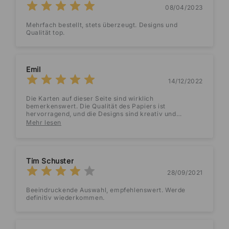
08/04/2023
Mehrfach bestellt, stets überzeugt. Designs und
Qualität top.
Emil
14/12/2022
Die Karten auf dieser Seite sind wirklich
bemerkenswert. Die Qualität des Papiers ist
hervorragend, und die Designs sind kreativ und
einzigartig. Der schnelle Versand und der
Mehr lesen
zuvorkommende Kundenservice sind weitere
Pluspunkte. Ich kaufe gerne wieder ein und kann diese
Seite jedem ans Herz legen.
Tim Schuster
28/09/2021
Beeindruckende Auswahl, empfehlenswert. Werde
definitiv wiederkommen.