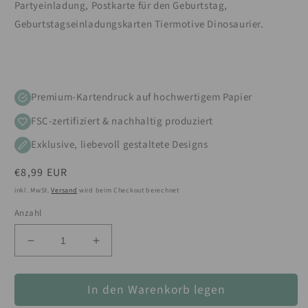
Partyeinladung, Postkarte für den Geburtstag,
Geburtstagseinladungskarten Tiermotive Dinosaurier.
Premium-Kartendruck auf hochwertigem Papier
FSC-zertifiziert & nachhaltig produziert
Exklusive, liebevoll gestaltete Designs
Normaler
€8,99 EUR
Preis
inkl. MwSt.
Versand
wird beim Checkout berechnet
Anzahl
Verringere
Erhöhe
die
die
Menge
Menge
In den Warenkorb legen
für
für
12
12