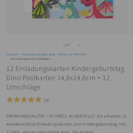
Medien
M
1
2
von
in
in
1
/
10
Modal
M
öffnen
ö
Startseite
Einladung zum Geburtstag – Stilvoll und Persönlich
12 Einladungskarten Kindergeburtstag Dino Postkarten 14,8x14,8cm + 12 Umschläge
12 Einladungskarten Kindergeburtstag
Dino Postkarten 14,8x14,8cm + 12
Umschläge
(
9
)
PREMIUMQUALITÄT / SCHNELL AUSGEFÜLLT: Sie erhalten 12
wunderschöne Einladungskarten zum Kindergeburtstag inkl.
12 edle, weisse Umschläge dazu. Die bunten