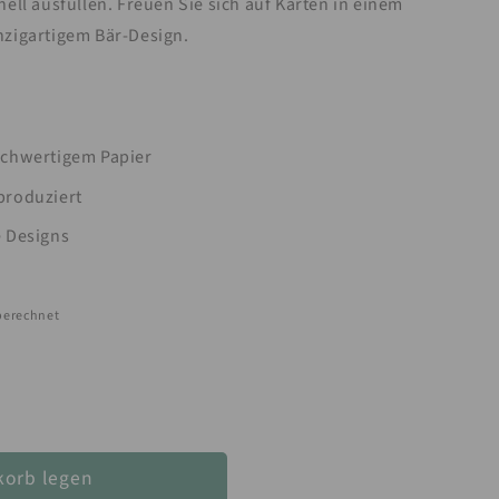
ell ausfüllen. Freuen Sie sich auf Karten in einem
nzigartigem Bär-Design.
chwertigem Papier
 produziert
e Designs
berechnet
korb legen