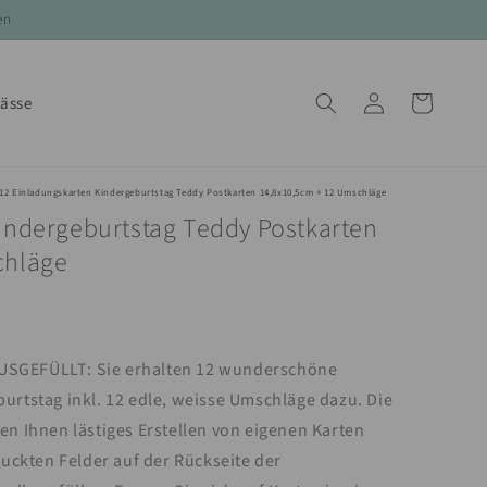
en
Einloggen
Warenkorb
lässe
12 Einladungskarten Kindergeburtstag Teddy Postkarten 14,8x10,5cm + 12 Umschläge
indergeburtstag Teddy Postkarten
chläge
SGEFÜLLT: Sie erhalten 12 wunderschöne
rtstag inkl. 12 edle, weisse Umschläge dazu. Die
n Ihnen lästiges Erstellen von eigenen Karten
ruckten Felder auf der Rückseite der