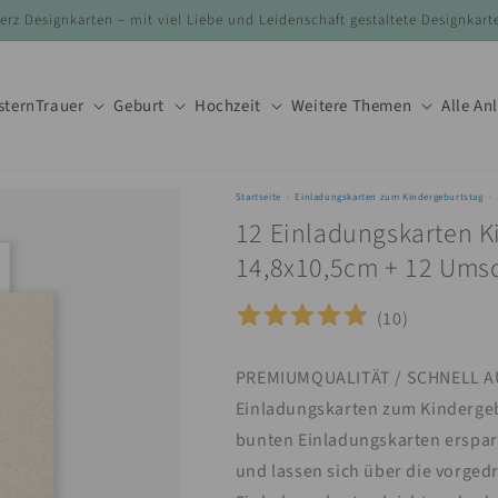
erz Designkarten – mit viel Liebe und Leidenschaft gestaltete Designkart
stern
Trauer
Geburt
Hochzeit
Weitere Themen
Alle An
Startseite
Einladungskarten zum Kindergeburtstag
12 Einladungskarten K
14,8x10,5cm + 12 Ums
(
10
)
PREMIUMQUALITÄT / SCHNELL AU
Einladungskarten zum Kindergebu
bunten Einladungskarten erspare
und lassen sich über die vorged