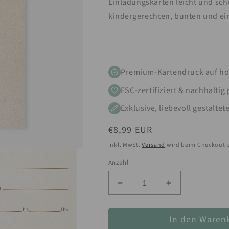
Einladungskarten leicht und schn
kindergerechten, bunten und ei
Premium-Kartendruck auf ho
FSC-zertifiziert & nachhaltig
Exklusive, liebevoll gestaltet
Normaler
€8,99 EUR
Preis
inkl. MwSt.
Versand
wird beim Checkout 
Anzahl
Verringere
Erhöhe
die
die
Menge
Menge
In den Waren
für
für