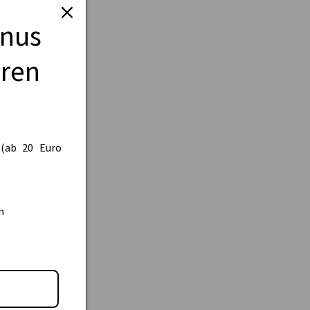
onus
eren
 (ab 20 Euro
n