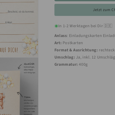
12
12
Einladungskarten
Einladungskar
Jetzt zum C
Kindergeburtstag
Kindergeburts
Teddy
Teddy
Postkarten
Postkarten
In 1-2 Werktagen bei Dir 🇩🇪
14,8x10,5cm
14,8x10,5cm
+
+
Anlass
: Einladungskarten Einla
12
12
Art:
Postkarten
Umschläge
Umschläge
Format & Ausrichtung:
rechteck
Umschlag:
Ja, inkl. 12 Umschlä
Grammatur:
400g