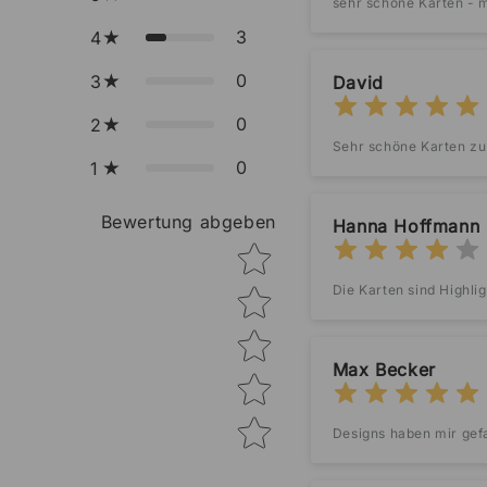
sehr schöne Karten - m
3
4
0
3
David
0
2
Sehr schöne Karten zu 
0
1
Bewertung abgeben
Hanna Hoffmann
Star rating
Die Karten sind Highli
Max Becker
Designs haben mir gefa