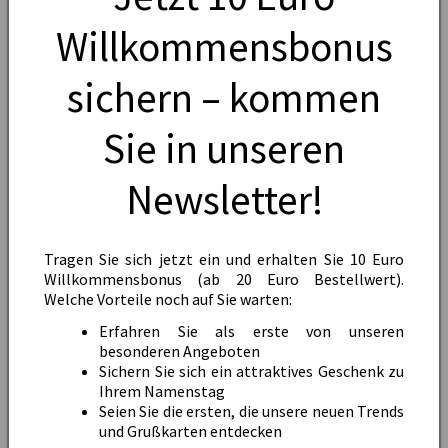
Drücken Sie Dankbarkeit aus. Z. B. für die geteilte Zeit,
Willkommensbonus
Unterstützung oder Inspiration.
Signalisieren Sie Beistand.
Bieten Sie Unterstützung
sichern – kommen
an, wenn bei Bedarf gewünscht.
Trost spenden, ohne zu übertreiben: Ein kurzer Satz, der
Sie in unseren
Raum für Trauer lässt.
Formulieren Sie den Text klar, ohne zu komplexe
Newsletter!
Formulierungen zu verwenden.
Achten Sie darauf, dass der Text zu Ihnen als Person
passt. Authenzität ist wichtig.
Tragen Sie sich jetzt ein und erhalten Sie 10 Euro
Willkommensbonus (ab 20 Euro Bestellwert).
Der Text sollte idealerweise zwischen 60 und 110 Wörter
Welche Vorteile noch auf Sie warten:
umfassen.
Erfahren Sie als erste von unseren
Vermeide religiöse Aussagen, wenn der Empfänger dies
besonderen Angeboten
nicht teilt, es sei denn, du kennst die religiösen
Sichern Sie sich ein attraktives Geschenk zu
Überzeugungen gut.
Ihrem Namenstag
Seien Sie die ersten, die unsere neuen Trends
und Grußkarten entdecken
Hier noch ein paar kurze Beispiele für folgende Themen: